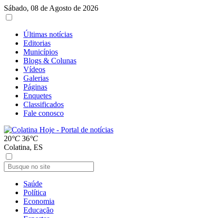
Sábado, 08 de Agosto de 2026
Últimas notícias
Editorias
Municípios
Blogs & Colunas
Vídeos
Galerias
Páginas
Enquetes
Classificados
Fale conosco
20
°C
36
°C
Colatina, ES
Saúde
Política
Economia
Educação