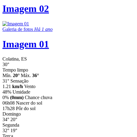
Imagem 02
Galeria de fotos
Há 1 ano
Imagem 01
Colatina, ES
30°
Tempo limpo
Mín.
20°
Máx.
36°
31°
Sensação
1.21
km/h
Vento
48%
Umidade
0%
(0mm)
Chance chuva
06h08
Nascer do sol
17h28
Pôr do sol
Domingo
34°
20°
Segunda
32°
19°
Terça