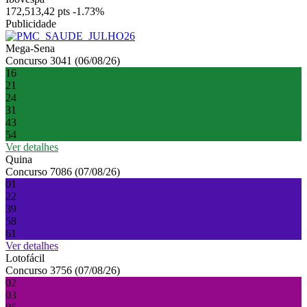
172,513,42 pts
-1.73%
Publicidade
Mega-Sena
Concurso 3041 (06/08/26)
16
21
24
31
43
54
Ver detalhes
Quina
Concurso 7086 (07/08/26)
01
22
39
58
61
Ver detalhes
Lotofácil
Concurso 3756 (07/08/26)
02
03