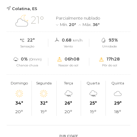
Colatina, ES
21°
Parcialmente nublado
Mín.
20°
Máx.
36°
22°
0.68
93%
km/h
Sensação
Vento
Umidade
0%
06h08
17h28
(0mm)
Chance chuva
Nascer do sol
Pôr do sol
Domingo
Segunda
Terça
Quarta
Quinta
34°
32°
26°
25°
29°
20°
19°
20°
19°
18°
PUBLICIDADE