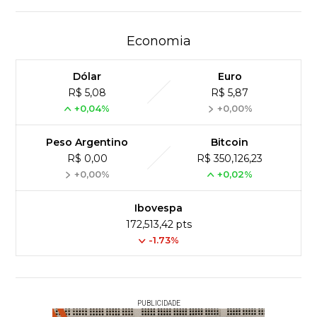
Economia
Dólar
Euro
R$ 5,08
R$ 5,87
+0,04%
+0,00%
Peso Argentino
Bitcoin
R$ 0,00
R$ 350,126,23
+0,00%
+0,02%
Ibovespa
172,513,42 pts
-1.73%
PUBLICIDADE