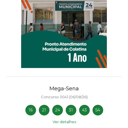
Mega-Sena
Concurso 3041 (06/08/26)
16
21
24
31
43
54
Ver detalhes