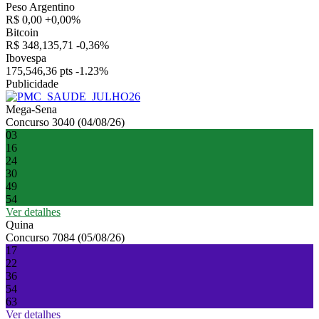
Peso Argentino
R$ 0,00
+0,00%
Bitcoin
R$ 348,135,71
-0,36%
Ibovespa
175,546,36 pts
-1.23%
Publicidade
Mega-Sena
Concurso 3040 (04/08/26)
03
16
24
30
49
54
Ver detalhes
Quina
Concurso 7084 (05/08/26)
17
22
36
54
63
Ver detalhes