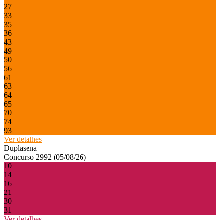
27
33
35
36
43
49
50
56
61
63
64
65
70
74
93
Ver detalhes
Duplasena
Concurso 2992 (05/08/26)
10
14
16
21
30
31
Ver detalhes