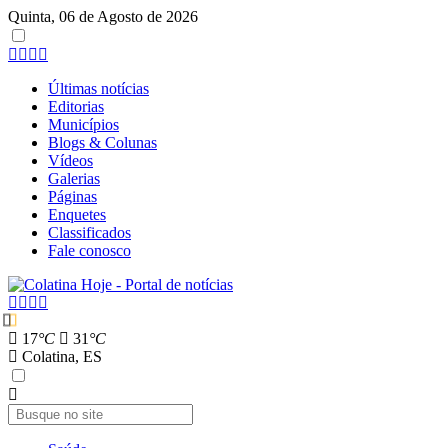
Quinta, 06 de Agosto de 2026
Últimas notícias
Editorias
Municípios
Blogs & Colunas
Vídeos
Galerias
Páginas
Enquetes
Classificados
Fale conosco
17
°C
31
°C
Colatina, ES