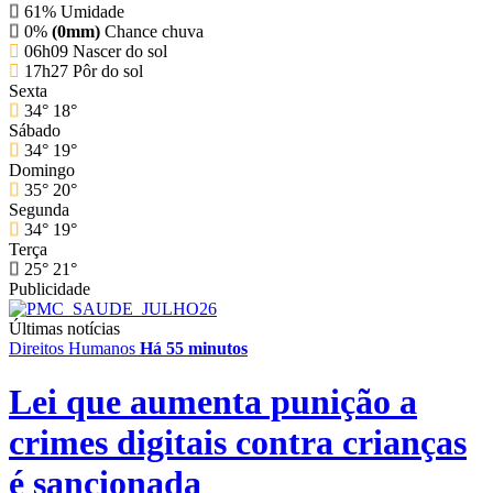
61%
Umidade
0%
(0mm)
Chance chuva
06h09
Nascer do sol
17h27
Pôr do sol
Sexta
34°
18°
Sábado
34°
19°
Domingo
35°
20°
Segunda
34°
19°
Terça
25°
21°
Publicidade
Últimas notícias
Direitos Humanos
Há 55 minutos
Lei que aumenta punição a
crimes digitais contra crianças
é sancionada