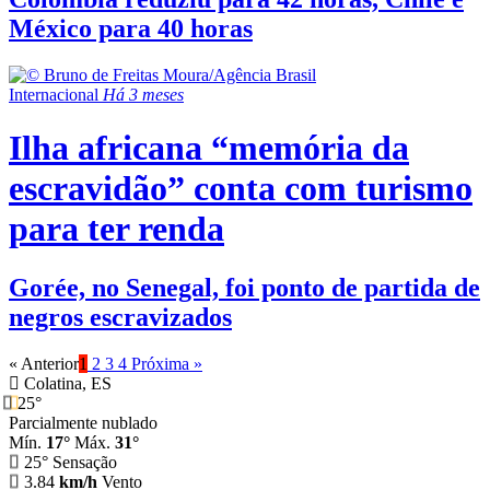
México para 40 horas
Internacional
Há 3 meses
Ilha africana “memória da
escravidão” conta com turismo
para ter renda
Gorée, no Senegal, foi ponto de partida de
negros escravizados
« Anterior
1
2
3
4
Próxima »
Colatina, ES
25°
Parcialmente nublado
Mín.
17°
Máx.
31°
25°
Sensação
3.84
km/h
Vento