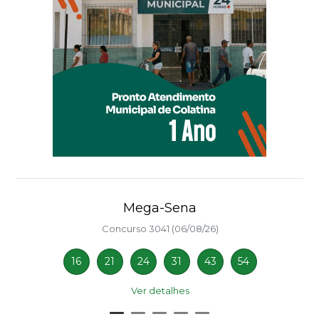
Mega-Sena
Concurso 3041 (06/08/26)
16
21
24
31
43
54
Ver detalhes