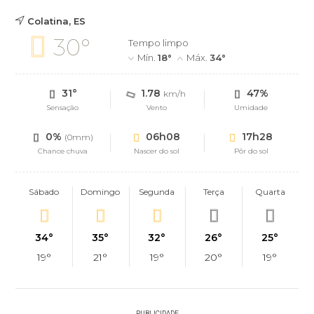
Colatina, ES
30°
Tempo limpo
Mín.
18°
Máx.
34°
31°
1.78
47%
km/h
Sensação
Vento
Umidade
0%
06h08
17h28
(0mm)
Chance chuva
Nascer do sol
Pôr do sol
Sábado
Domingo
Segunda
Terça
Quarta
34°
35°
32°
26°
25°
19°
21°
19°
20°
19°
PUBLICIDADE