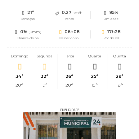
21°
0.27
95%
km/h
Sensação
Vento
Umidade
0%
06h08
17h28
(0mm)
Chance chuva
Nascer do sol
Pôr do sol
Domingo
Segunda
Terça
Quarta
Quinta
34°
32°
26°
25°
29°
20°
19°
20°
19°
18°
PUBLICIDADE