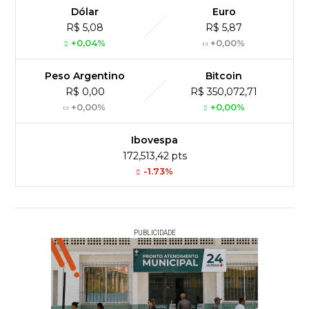
Dólar
Euro
R$ 5,08
R$ 5,87
+0,04%
+0,00%
Peso Argentino
Bitcoin
R$ 0,00
R$ 350,072,71
+0,00%
+0,00%
Ibovespa
172,513,42 pts
-1.73%
PUBLICIDADE