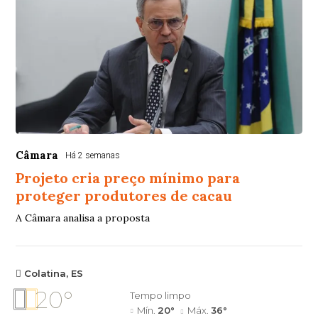
Câmara
Há 2 semanas
Projeto cria preço mínimo para
proteger produtores de cacau
A Câmara analisa a proposta
Colatina, ES
20°
Tempo limpo
Mín.
20°
Máx.
36°