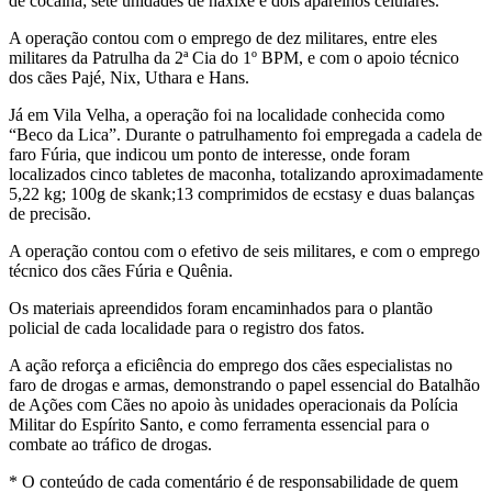
de cocaína; sete unidades de haxixe e dois aparelhos celulares.
A operação contou com o emprego de dez militares, entre eles
militares da Patrulha da 2ª Cia do 1º BPM, e com o apoio técnico
dos cães Pajé, Nix, Uthara e Hans.
Já em Vila Velha, a operação foi na localidade conhecida como
“Beco da Lica”. Durante o patrulhamento foi empregada a cadela de
faro Fúria, que indicou um ponto de interesse, onde foram
localizados cinco tabletes de maconha, totalizando aproximadamente
5,22 kg; 100g de skank;13 comprimidos de ecstasy e duas balanças
de precisão.
A operação contou com o efetivo de seis militares, e com o emprego
técnico dos cães Fúria e Quênia.
Os materiais apreendidos foram encaminhados para o plantão
policial de cada localidade para o registro dos fatos.
A ação reforça a eficiência do emprego dos cães especialistas no
faro de drogas e armas, demonstrando o papel essencial do Batalhão
de Ações com Cães no apoio às unidades operacionais da Polícia
Militar do Espírito Santo, e como ferramenta essencial para o
combate ao tráfico de drogas.
* O conteúdo de cada comentário é de responsabilidade de quem