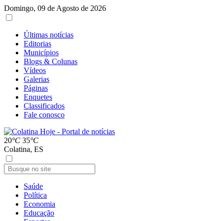
Domingo, 09 de Agosto de 2026
Últimas notícias
Editorias
Municípios
Blogs & Colunas
Vídeos
Galerias
Páginas
Enquetes
Classificados
Fale conosco
20
°C
35
°C
Colatina, ES
Saúde
Política
Economia
Educação