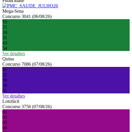
Publicidade
Mega-Sena
Concurso 3041 (06/08/26)
16
21
24
31
43
54
Ver detalhes
Quina
Concurso 7086 (07/08/26)
01
22
39
58
61
Ver detalhes
Lotofácil
Concurso 3756 (07/08/26)
02
03
05
06