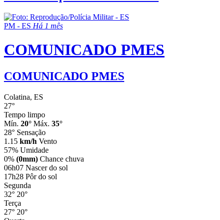
PM - ES
Há 1 mês
COMUNICADO PMES
COMUNICADO PMES
Colatina, ES
27°
Tempo limpo
Mín.
20°
Máx.
35°
28°
Sensação
1.15
km/h
Vento
57%
Umidade
0%
(0mm)
Chance chuva
06h07
Nascer do sol
17h28
Pôr do sol
Segunda
32°
20°
Terça
27°
20°