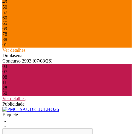
49
50
57
60
65
69
78
88
91
Ver detalhes
Duplasena
Concurso 2993 (07/08/26)
03
07
08
11
28
50
Ver detalhes
Publicidade
Enquete
...
...