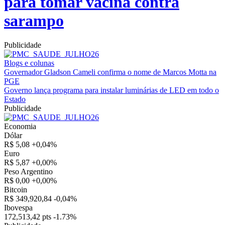
para tomar vacina contra
sarampo
Publicidade
Blogs e colunas
Governador Gladson Cameli confirma o nome de Marcos Motta na
PGE
Governo lança programa para instalar luminárias de LED em todo o
Estado
Publicidade
Economia
Dólar
R$ 5,08
+0,04%
Euro
R$ 5,87
+0,00%
Peso Argentino
R$ 0,00
+0,00%
Bitcoin
R$ 349,920,84
-0,04%
Ibovespa
172,513,42 pts
-1.73%