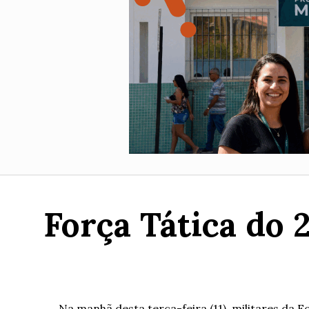
Força Tática do
Na manhã desta terça-feira (11), militares da 