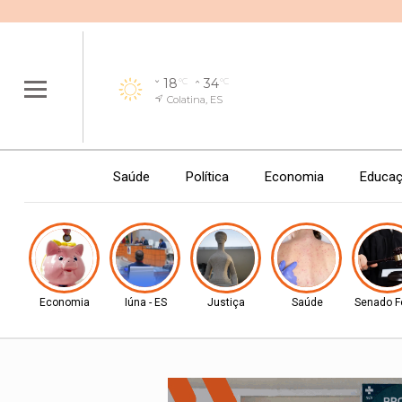
18
34
°C
°C
Colatina, ES
Saúde
Política
Economia
Educa
Economia
Iúna - ES
Justiça
Saúde
Senado F