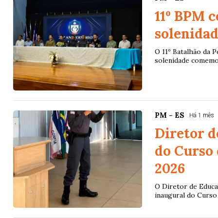
11º BPM c
solenida
O 11º Batalhão da Po
solenidade comemora
PM - ES
Há 1 mês
Diretor d
do Curso 
2026
O Diretor de Educa
inaugural do Curso 