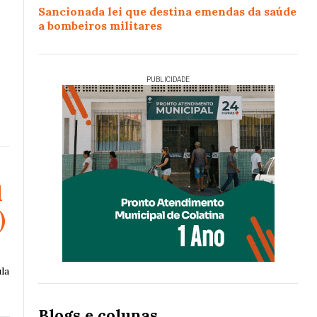
Sancionada lei que destina emendas da saúde
a bombeiros militares
PUBLICIDADE
l
)
la
Blogs e colunas