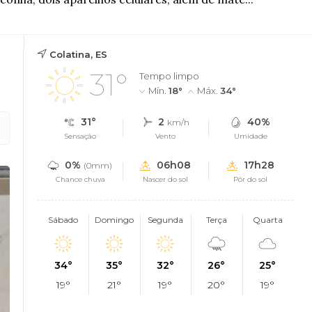
Colatina, ES
31°
Tempo limpo
Mín.
18°
Máx.
34°
31°
2
40%
km/h
Sensação
Vento
Umidade
0%
06h08
17h28
(0mm)
Chance chuva
Nascer do sol
Pôr do sol
Sábado
Domingo
Segunda
Terça
Quarta
34°
35°
32°
26°
25°
19°
21°
19°
20°
19°