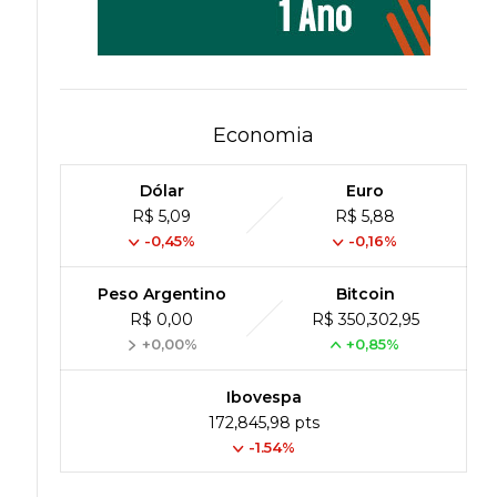
Economia
Dólar
Euro
R$ 5,09
R$ 5,88
-0,45%
-0,16%
Peso Argentino
Bitcoin
R$ 0,00
R$ 350,302,95
+0,00%
+0,85%
Ibovespa
172,845,98 pts
-1.54%