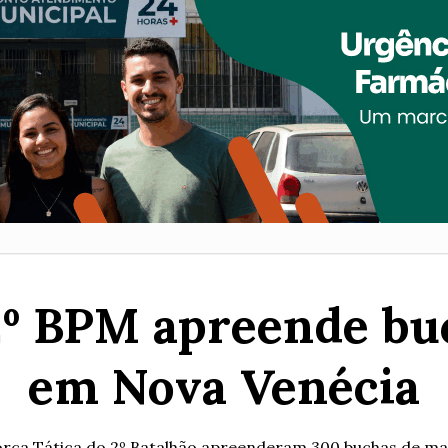
 2º BPM apreende b
em Nova Venécia
Força Tática do 2º Batalhão apreenderam 300 buchas de mac