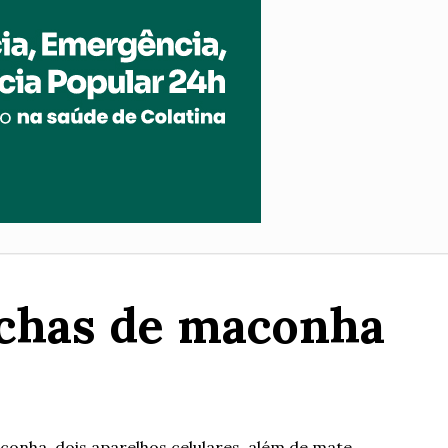
uchas de maconha
onha, dois aparelhos celulares, além de mate...