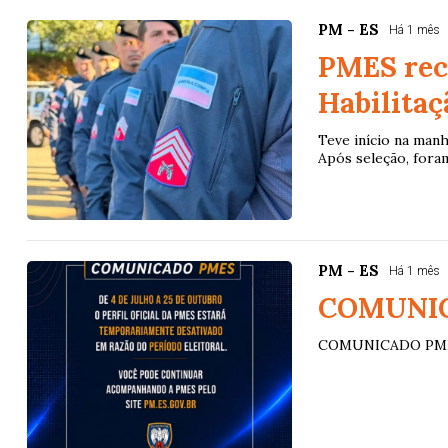
PM - ES
Há 1 mês
PMES rec
Habilitaç
Teve início na manh
Após seleção, foram
PM - ES
Há 1 mês
COMUNI
COMUNICADO PM