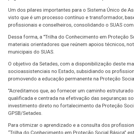
Um dos pilares importantes para o Sistema Único de As
visto que é um processo contínuo e transformador, base
profissionais e conselheiros, consolidando o SUAS como 
Dessa forma, a "Trilha do Conhecimento em Proteção So
materiais orientadores que reúnem apoios técnicos, no
municipais do SUAS.
O objetivo da Setades, com a disponibilização deste mat
socioassistenciais no Estado, subsidiando os profission
promovendo a educação permanente na Proteção Socia
"Acreditamos que, ao fornecer um caminho estruturad
qualificada e centrada na efetivação das seguranças so
investimento direto no fortalecimento da Proteção Socia
GPSB/Setades.
Para otimizar o aprendizado e a consulta dos profissio
“Trilha do Conhecimento em Proteção Social Básica” e