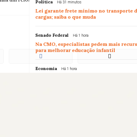
Política
Há 31 minutos
Lei garante frete mínimo no transporte 
cargas; saiba o que muda
Senado Federal
Há 1 hora
Na CMO, especialistas pedem mais recur
para melhorar educação infantil
Economia
Há 1 hora
Em nova redução, Copom baixa taxa Selic
para 14% ao ano
Política
Há 2 horas
PRD e Solidariedade decidem pela
neutralidade na eleição presidencial