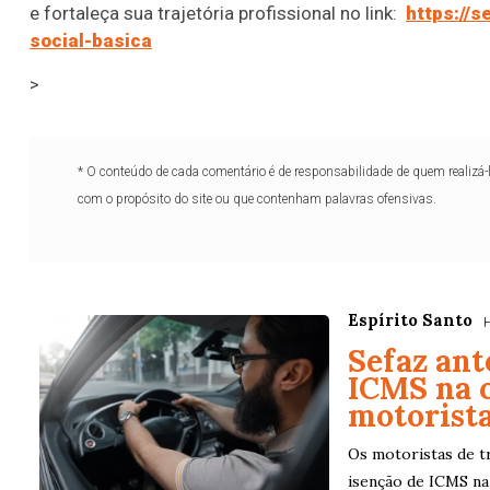
e fortaleça sua trajetória profissional no link:
https://
social-basica
>
* O conteúdo de cada comentário é de responsabilidade de quem realizá-
com o propósito do site ou que contenham palavras ofensivas.
omania
Duplasena
Espírito Santo
958 (03/08/26)
Concurso 2991 (03/08/2
Sefaz ant
ICMS na 
11
12
21
26
03
23
24
27
motorista
73
74
78
80
Ver detalhes
Os motoristas de tr
92
94
95
isenção de ICMS na 