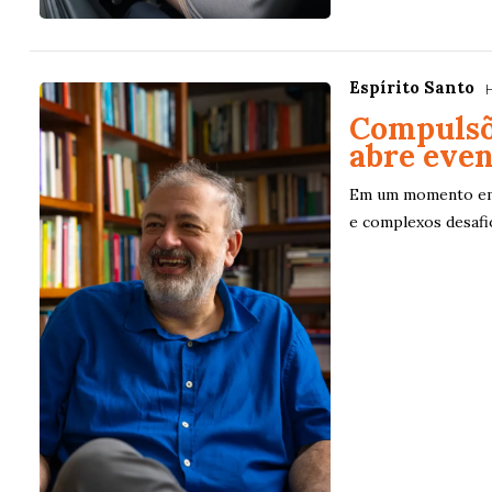
detalhes
Espírito Santo
Compulsõ
abre even
Em um momento em q
e complexos desafi