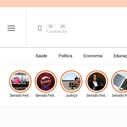
18
26
°C
°C
Colatina, ES
Saúde
Política
Economia
Educa
Senado Federal
Senado Federal
Justiça
Senado Federal
Senado F