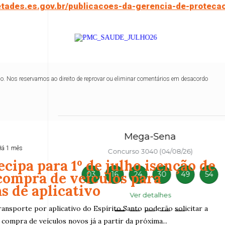
setades.es.gov.br/publicacoes-da-gerencia-de-proteca
lo. Nos reservamos ao direito de reprovar ou eliminar comentários em desacordo
Mega-Sena
Há 1 mês
6)
Concurso 3040 (04/08/26)
ecipa para 1º de julho isenção de
compra de veículos para
37
38
03
16
24
30
49
54
s de aplicativo
Ver detalhes
ansporte por aplicativo do Espírito Santo poderão solicitar a
compra de veículos novos já a partir da próxima...