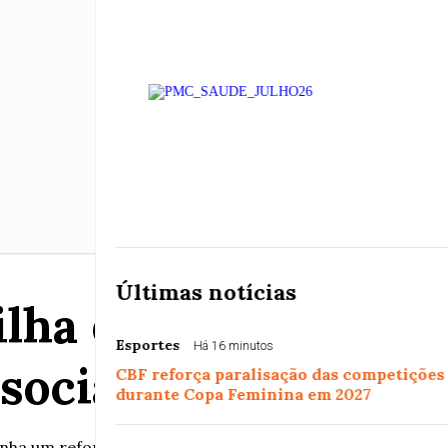
Últimas notícias
ilha do Conheciment
Esportes
Há 16 minutos
social básica no Es
CBF reforça paralisação das competições
durante Copa Feminina em 2027
nha um reforço estratégico. A Secretaria de Trabalho, Assis