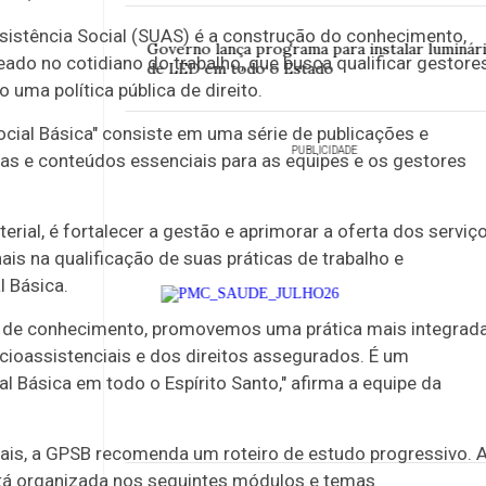
sistência Social (SUAS) é a construção do conhecimento,
Governo lança programa para instalar luminár
ado no cotidiano do trabalho, que busca qualificar gestores
de LED em todo o Estado
uma política pública de direito.
cial Básica" consiste em uma série de publicações e
PUBLICIDADE
tas e conteúdos essenciais para as equipes e os gestores
erial, é fortalecer a gestão e aprimorar a oferta dos serviç
ais na qualificação de suas práticas de trabalho e
l Básica.
o de conhecimento, promovemos uma prática mais integrada
cioassistenciais e dos direitos assegurados. É um
l Básica em todo o Espírito Santo," afirma a equipe da
nais, a GPSB recomenda um roteiro de estudo progressivo. 
stá organizada nos seguintes módulos e temas