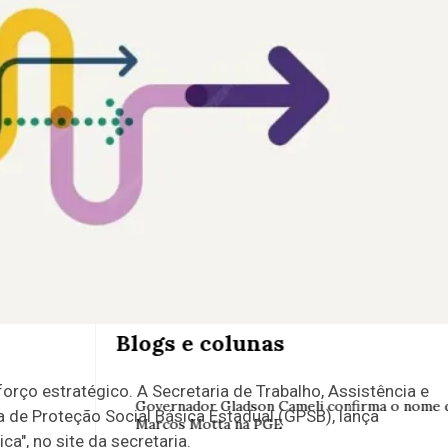
PUBLICIDADE
Blogs e colunas
orço estratégico. A Secretaria de Trabalho, Assistência e
Governador Gladson Cameli confirma o nome 
 de Proteção Social Básica Estadual (GPSB), lança
Marcos Motta na PGE
a", no site da secretaria.