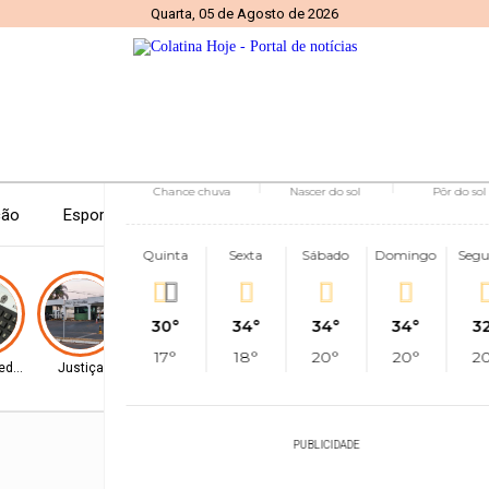
Quarta, 05 de Agosto de 2026
20°
Chuvas esparsas
Mín.
18°
Máx.
26°
20°
1.78
91%
km/h
Sensação
Vento
Umidade
100%
06h09
17h2
(2.95mm)
Chance chuva
Nascer do sol
Pôr do sol
ção
Esportes
Internacional
Economia
Entreten
Quinta
Sexta
Sábado
Domingo
Seg
30°
34°
34°
34°
3
17°
18°
20°
20°
2
ederal
Justiça
Senado Federal
Senado Federal
Internacional
Políti
PUBLICIDADE
PUBLICIDADE