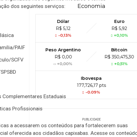
Economia
ção dos seguintes serviços:
Dólar
Euro
R$ 5,12
R$ 5,92
Básica
-0,13%
+0,10%
amília/PAIF
Peso Argentino
Bitcoin
R$ 0,00
R$ 350,475,30
nculo/SCFV
+0,00%
+0,51%
o/SPSBD
Ibovespa
177,726,17 pts
-0.09%
es Complementares Estaduais
ticas Profissionais
PUBLICIDADE
nicas a acessarem os conteúdos para fortalecerem suas
 social oferecida aos cidadãos capixabas. Acesse os conteúd