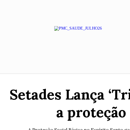
Setades Lança ‘Tr
a proteção 
A Proteção Social Básica no Espírito Santo ga