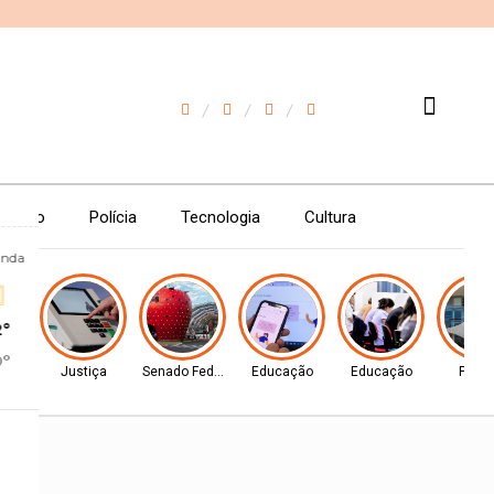
7
imento
Polícia
Tecnologia
Cultura
unda
2°
0°
ca
Justiça
Senado Federal
Educação
Educação
Políti