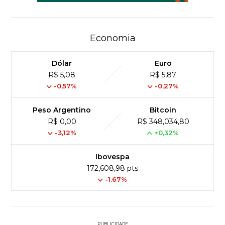
Economia
Dólar
Euro
R$ 5,08
R$ 5,87
-0,57%
-0,27%
Peso Argentino
Bitcoin
R$ 0,00
R$ 348,034,80
-3,12%
+0,32%
Ibovespa
172,608,98 pts
-1.67%
PUBLICIDADE