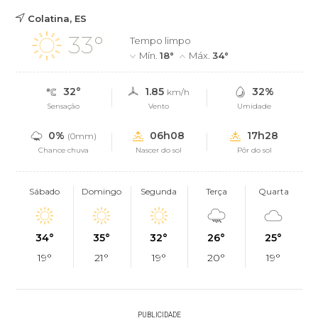
Colatina, ES
33°
Tempo limpo
Mín.
18°
Máx.
34°
32°
1.85
32%
km/h
Sensação
Vento
Umidade
0%
06h08
17h28
(0mm)
Chance chuva
Nascer do sol
Pôr do sol
Sábado
Domingo
Segunda
Terça
Quarta
34°
35°
32°
26°
25°
19°
21°
19°
20°
19°
PUBLICIDADE