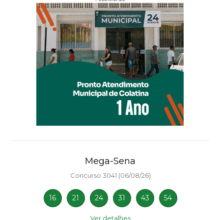
Mega-Sena
Concurso 3041 (06/08/26)
16
21
24
31
43
54
Ver detalhes