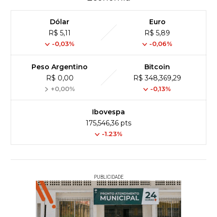
Dólar
Euro
R$ 5,11
R$ 5,89
-0,03%
-0,06%
Peso Argentino
Bitcoin
R$ 0,00
R$ 348,369,29
+0,00%
-0,13%
Ibovespa
175,546,36 pts
-1.23%
PUBLICIDADE