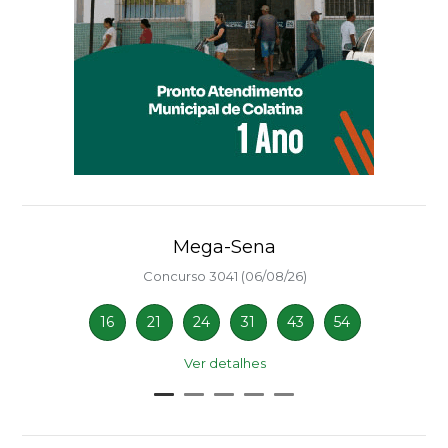
Mega-Sena
Concurso 3041 (06/08/26)
16
21
24
31
43
54
Ver detalhes