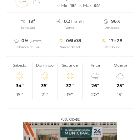
19°
Mín.
18°
Máx.
34°
19°
0.31
96%
km/h
Sensação
Vento
Umidade
0%
06h08
17h28
(0mm)
Chance chuva
Nascer do sol
Pôr do sol
Sábado
Domingo
Segunda
Terça
Quarta
34°
35°
32°
26°
25°
19°
21°
19°
20°
19°
PUBLICIDADE