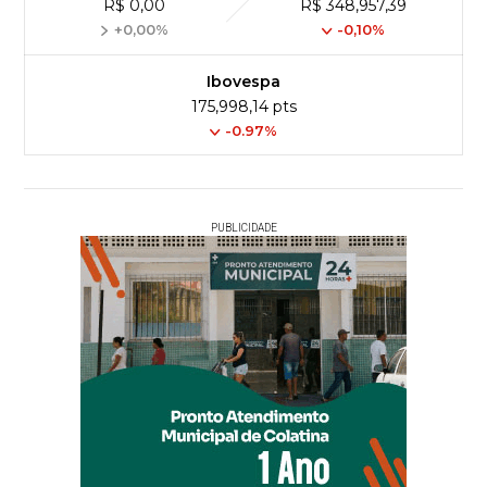
R$ 0,00
R$ 348,957,39
+0,00%
-0,10%
Ibovespa
175,998,14 pts
-0.97%
PUBLICIDADE