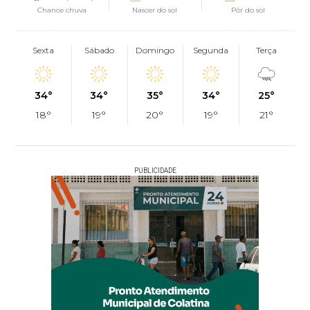
Chance chuva
Nascer do sol
Pôr do sol
Sexta
Sábado
Domingo
Segunda
Terça
34°
34°
35°
34°
25°
18°
19°
20°
19°
21°
PUBLICIDADE