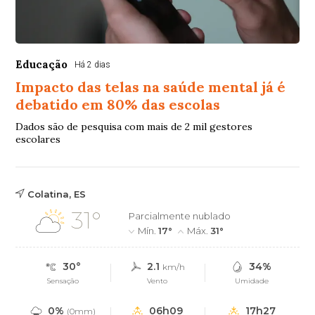
Educação
Há 2 dias
Impacto das telas na saúde mental já é
debatido em 80% das escolas
Dados são de pesquisa com mais de 2 mil gestores
escolares
Colatina, ES
31°
Parcialmente nublado
Mín.
17°
Máx.
31°
30°
2.1
34%
km/h
Sensação
Vento
Umidade
0%
06h09
17h27
(0mm)