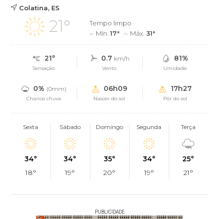
Colatina, ES
21°
Tempo limpo
Mín.
17°
Máx.
31°
21°
0.7
81%
km/h
Sensação
Vento
Umidade
0%
06h09
17h27
(0mm)
Chance chuva
Nascer do sol
Pôr do sol
Sexta
Sábado
Domingo
Segunda
Terça
34°
34°
35°
34°
25°
18°
19°
20°
19°
21°
PUBLICIDADE