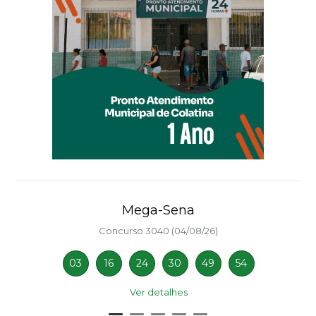
Mega-Sena
Concurso 3040 (04/08/26)
03
16
24
30
49
54
Ver detalhes