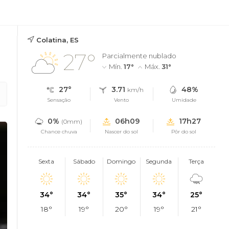
Colatina, ES
27°
Parcialmente nublado
Mín.
17°
Máx.
31°
27°
3.71
48%
km/h
Sensação
Vento
Umidade
0%
06h09
17h27
(0mm)
Chance chuva
Nascer do sol
Pôr do sol
Sexta
Sábado
Domingo
Segunda
Terça
34°
34°
35°
34°
25°
18°
19°
20°
19°
21°