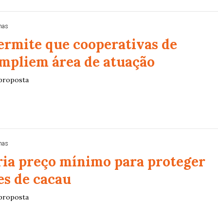
nas
ermite que cooperativas de
ampliem área de atuação
 proposta
nas
ria preço mínimo para proteger
es de cacau
 proposta