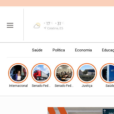
17
31
°C
°C
Colatina, ES
Saúde
Política
Economia
Educa
Internacional
Senado Federal
Senado Federal
Justiça
Saúd