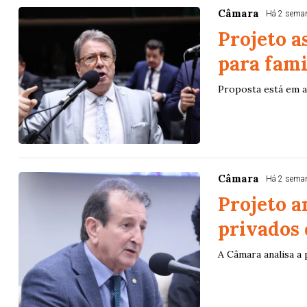
Câmara
Há 2 sema
Projeto a
para fami
Proposta está em 
Câmara
Há 2 sema
Projeto a
privados
A Câmara analisa a