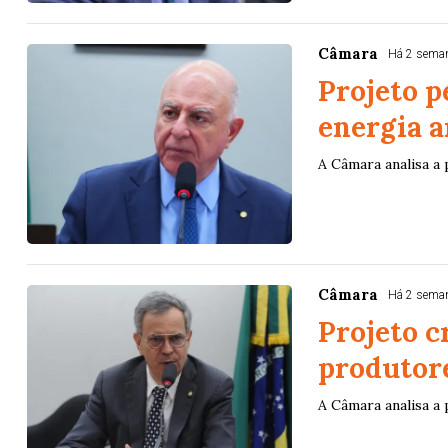
Câmara
Há 2 sema
Projeto p
energia 
A Câmara analisa a
Câmara
Há 2 sema
Projeto c
produtor
A Câmara analisa a