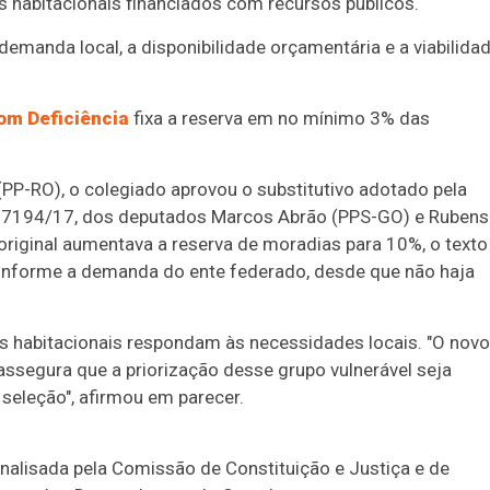
 habitacionais financiados com recursos públicos.
 demanda local, a disponibilidade orçamentária e a viabilida
com Deficiência
fixa a reserva em no mínimo 3% das
 (PP-RO), o colegiado aprovou o
substitutivo
adotado pela
i 7194/17, dos deputados Marcos Abrão (PPS-GO) e Rubens
original aumentava a reserva de moradias para 10%, o texto
onforme a demanda do ente federado, desde que não haja
amas habitacionais respondam às necessidades locais. "O novo
assegura que a priorização desse grupo vulnerável seja
seleção", afirmou em parecer.
analisada pela Comissão de Constituição e Justiça e de