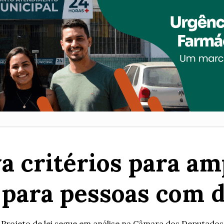
 critérios para am
para pessoas com d
Projeto de lei segue em análise na Câmara dos Deputados