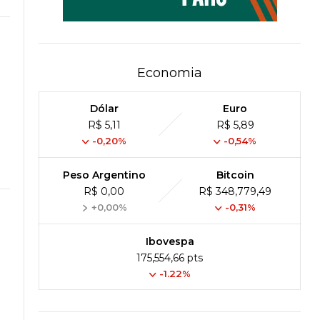
Economia
Dólar
Euro
R$ 5,11
R$ 5,89
-0,20%
-0,54%
Peso Argentino
Bitcoin
R$ 0,00
R$ 348,779,49
+0,00%
-0,31%
Ibovespa
175,554,66 pts
-1.22%