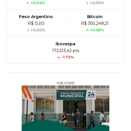
+0,04%
+0,00%
Peso Argentino
Bitcoin
R$ 0,00
R$ 350,249,21
+0,00%
+0,05%
Ibovespa
172,513,42 pts
-1.73%
PUBLICIDADE