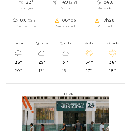
22°
1.49
84%
km/h
Sensação
Vento
Umidade
0%
06h06
17h28
(0mm)
Chance chuva
Nascer do sol
Pôr do sol
Terça
Quarta
Quinta
Sexta
Sábado
26°
25°
31°
34°
36°
20°
19°
19°
17°
18°
PUBLICIDADE