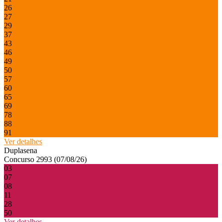
26
27
29
37
43
46
49
50
57
60
65
69
78
88
91
Ver detalhes
Duplasena
Concurso 2993 (07/08/26)
03
07
08
11
28
50
Ver detalhes