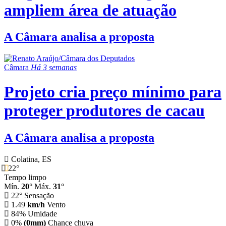
ampliem área de atuação
A Câmara analisa a proposta
Câmara
Há 3 semanas
Projeto cria preço mínimo para
proteger produtores de cacau
A Câmara analisa a proposta
Colatina, ES
22°
Tempo limpo
Mín.
20°
Máx.
31°
22°
Sensação
1.49
km/h
Vento
84%
Umidade
0%
(0mm)
Chance chuva