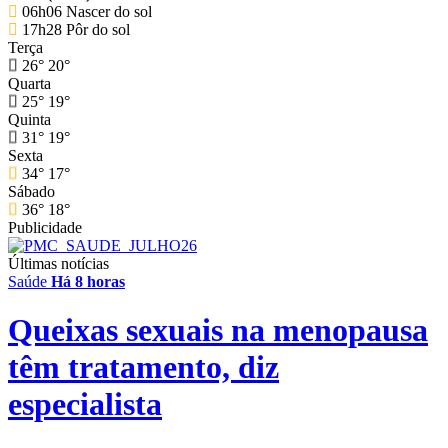
06h06
Nascer do sol
17h28
Pôr do sol
Terça
26°
20°
Quarta
25°
19°
Quinta
31°
19°
Sexta
34°
17°
Sábado
36°
18°
Publicidade
Últimas notícias
Saúde
Há 8 horas
Queixas sexuais na menopausa
têm tratamento, diz
especialista