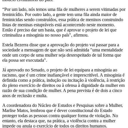
“Por um lado, nós temos uma fila de mulheres a serem vitimadas por
feminicídio. Por outro lado, a gente tem uma fila ainda maior de
feminicidas sendo construídos, essa prática de meninos construindo
listas de meninas estupráveis está acontecendo neste momento.
Então é preciso dar um basta, que é aprovar o projeto de lei que
criminaliza a misoginia no nosso país", afirmou.
Estela Bezerra disse que a aprovação do projeto vai passar para a
sociedade a mensagem de que não será admitida "uma mentalidade
onde um corpo de uma mulher seja desrespeitado de tal forma que
ela possa ser executada".
Já aprovado no Senado, o projeto de lei equipara a misoginia ao
racismo, que é um crime inafiançável e imprescritível. A misoginia é
definida como a prática, indução ou incitação à violência, à restrição
do pleno exercício de direitos ou à ofensa à dignidade da mulher em
razão de sua condição de mulher. A pena prevista é de dois a cinco
anos de
reclusão
e multa.
A coordenadora do Núcleo de Estudos e Pesquisas sobre a Mulher,
Marlise Matos, lembrou que é dever constitucional do Estado
proteger todas as pessoas contra qualquer forma de violação. No
entanto, ela destaca que, na prática, a violência contra a mulher
impede ou anula o exercício de todos os direitos humanos.