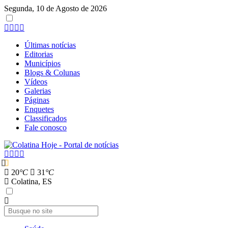
Segunda, 10 de Agosto de 2026
Últimas notícias
Editorias
Municípios
Blogs & Colunas
Vídeos
Galerias
Páginas
Enquetes
Classificados
Fale conosco
20
°C
31
°C
Colatina, ES