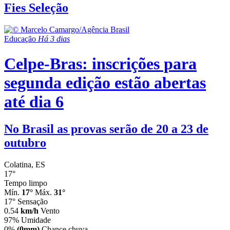
Fies Seleção
Educação
Há 3 dias
Celpe-Bras: inscrições para
segunda edição estão abertas
até dia 6
No Brasil as provas serão de 20 a 23 de
outubro
Colatina, ES
17°
Tempo limpo
Mín.
17°
Máx.
31°
17°
Sensação
0.54
km/h
Vento
97%
Umidade
0%
(0mm)
Chance chuva