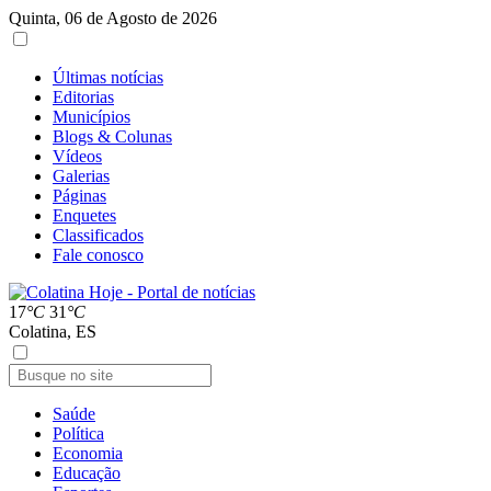
Quinta, 06 de Agosto de 2026
Últimas notícias
Editorias
Municípios
Blogs & Colunas
Vídeos
Galerias
Páginas
Enquetes
Classificados
Fale conosco
17
°C
31
°C
Colatina, ES
Saúde
Política
Economia
Educação