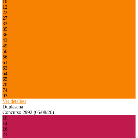
10
12
22
27
33
35
36
43
49
50
56
61
63
64
65
70
74
93
Ver detalhes
Duplasena
Concurso 2992 (05/08/26)
10
14
16
21