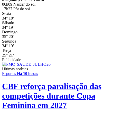
06h09
Nascer do sol
17h27
Pôr do sol
Sexta
34°
18°
Sábado
34°
19°
Domingo
35°
20°
Segunda
34°
19°
Terça
25°
21°
Publicidade
Últimas notícias
Esportes
Há 10 horas
CBF reforça paralisação das
competições durante Copa
Feminina em 2027