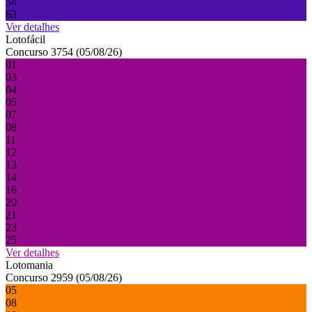
54
63
Ver detalhes
Lotofácil
Concurso 3754 (05/08/26)
01
03
04
05
07
08
11
12
13
14
16
20
21
23
25
Ver detalhes
Lotomania
Concurso 2959 (05/08/26)
05
08