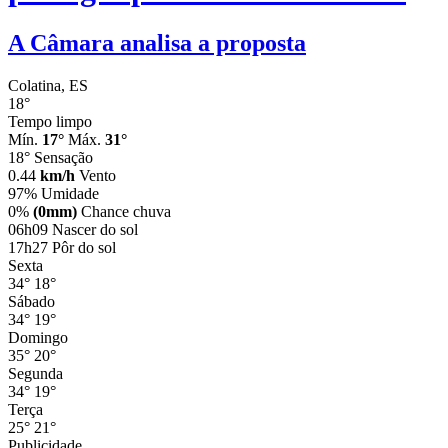
A Câmara analisa a proposta
Colatina, ES
18°
Tempo limpo
Mín.
17°
Máx.
31°
18°
Sensação
0.44
km/h
Vento
97%
Umidade
0%
(0mm)
Chance chuva
06h09
Nascer do sol
17h27
Pôr do sol
Sexta
34°
18°
Sábado
34°
19°
Domingo
35°
20°
Segunda
34°
19°
Terça
25°
21°
Publicidade