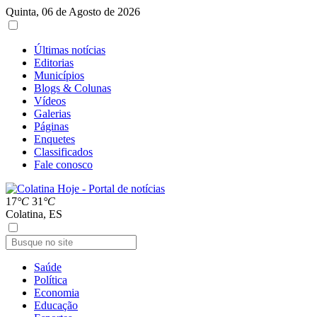
Quinta, 06 de Agosto de 2026
Últimas notícias
Editorias
Municípios
Blogs & Colunas
Vídeos
Galerias
Páginas
Enquetes
Classificados
Fale conosco
17
°C
31
°C
Colatina, ES
Saúde
Política
Economia
Educação