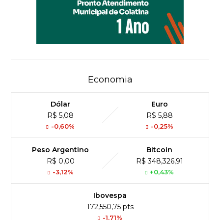
Economia
Dólar
Euro
R$ 5,08
R$ 5,88
-0,60%
-0,25%
Peso Argentino
Bitcoin
R$ 0,00
R$ 348,326,91
-3,12%
+0,43%
Ibovespa
172,550,75 pts
-1.71%