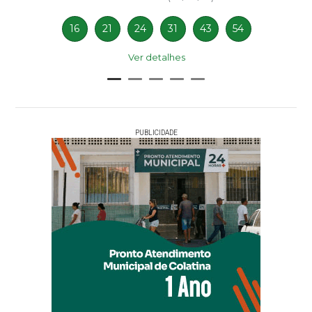
16
21
24
31
43
54
Ver detalhes
PUBLICIDADE