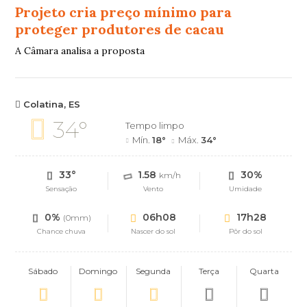
Projeto cria preço mínimo para
proteger produtores de cacau
A Câmara analisa a proposta
Colatina, ES
34°
Tempo limpo
Mín.
18°
Máx.
34°
33°
1.58
30%
km/h
Sensação
Vento
Umidade
0%
06h08
17h28
(0mm)
Chance chuva
Nascer do sol
Pôr do sol
Sábado
Domingo
Segunda
Terça
Quarta