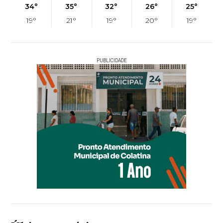
34°
35°
32°
26°
25°
19°
21°
19°
20°
19°
PUBLICIDADE