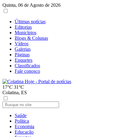
Quinta, 06 de Agosto de 2026
Últimas notícias
Editorias
Municípios
Blogs & Colunas
Vídeos
Galerias
Páginas
Enquetes
Classificados
Fale conosco
17
°C
31
°C
Colatina, ES
Saúde
Política
Economia
Educação