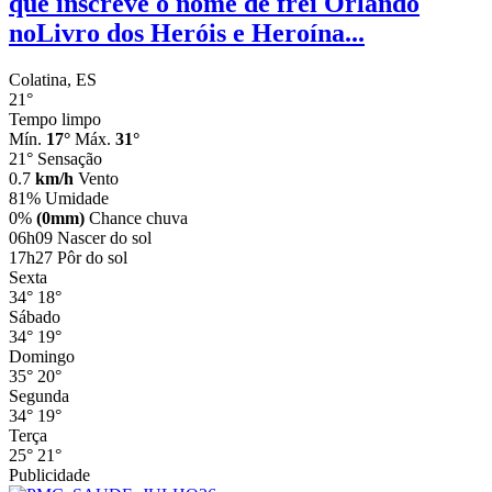
que inscreve o nome de frei Orlando
noLivro dos Heróis e Heroína...
Colatina, ES
21°
Tempo limpo
Mín.
17°
Máx.
31°
21°
Sensação
0.7
km/h
Vento
81%
Umidade
0%
(0mm)
Chance chuva
06h09
Nascer do sol
17h27
Pôr do sol
Sexta
34°
18°
Sábado
34°
19°
Domingo
35°
20°
Segunda
34°
19°
Terça
25°
21°
Publicidade