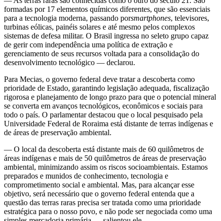
— As terras raras são conhecidas como o ouro do século 21. São
formadas por 17 elementos químicos diferentes, que são essenciais
para a tecnologia moderna, passando por
smartphones
, televisores,
turbinas eólicas, painéis solares e até mesmo pelos complexos
sistemas de defesa militar. O Brasil ingressa no seleto grupo capaz
de gerir com independência uma política de extração e
gerenciamento de seus recursos voltada para a consolidação do
desenvolvimento tecnológico — declarou.
Para Mecias, o governo federal deve tratar a descoberta como
prioridade de Estado, garantindo legislação adequada, fiscalização
rigorosa e planejamento de longo prazo para que o potencial mineral
se converta em avanços tecnológicos, econômicos e sociais para
todo o país. O parlamentar destacou que o local pesquisado pela
Universidade Federal de Roraima está distante de terras indígenas e
de áreas de preservação ambiental.
— O local da descoberta está distante mais de 60 quilômetros de
áreas indígenas e mais de 50 quilômetros de áreas de preservação
ambiental, minimizando assim os riscos socioambientais. Estamos
preparados e munidos de conhecimento, tecnologia e
comprometimento social e ambiental. Mas, para alcançar esse
objetivo, será necessário que o governo federal entenda que a
questão das terras raras precisa ser tratada como uma prioridade
estratégica para o nosso povo, e não pode ser negociada como uma
simples mercadoria primária — salientou ele.